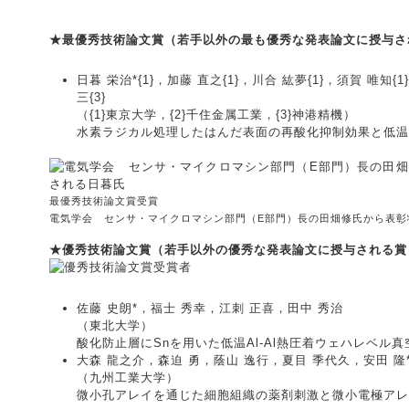
★最優秀技術論文賞（若手以外の最も優秀な発表論文に授与さ
日暮 栄治*{1}，加藤 直之{1}，川合 紘夢{1}，須賀 唯知{1
三{3}
（{1}東京大学，{2}千住金属工業，{3}神港精機）
水素ラジカル処理したはんだ表面の再酸化抑制効果と低温
最優秀技術論文賞受賞
電気学会 センサ・マイクロマシン部門（E部門）長の田畑修氏から表彰
★優秀技術論文賞（若手以外の優秀な発表論文に授与される賞
佐藤 史朗*，福士 秀幸，江刺 正喜，田中 秀治
（東北大学）
酸化防止層にSnを用いた低温Al-Al熱圧着ウェハレベル
大森 龍之介，森迫 勇，蔭山 逸行，夏目 季代久，安田 隆
（九州工業大学）
微小孔アレイを通じた細胞組織の薬剤刺激と微小電極アレ