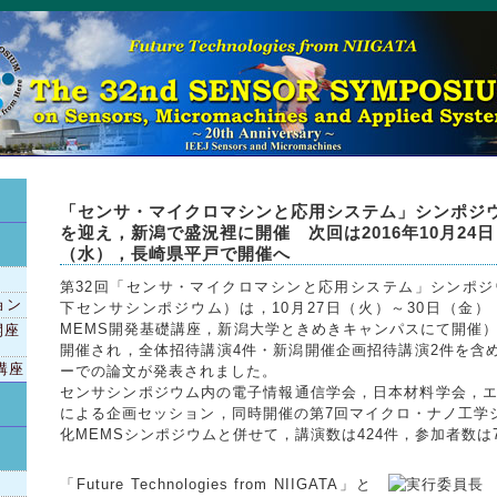
「センサ・マイクロマシンと応用システム」シンポジウ
を迎え，新潟で盛況裡に開催 次回は2016年10月24日
（水），長崎県平戸で開催へ
第32回「センサ・マイクロマシンと応用システム」シンポジ
ョン
下センサシンポジウム）は，10月27日（火）～30日（金）
MEMS開発基礎講座，新潟大学ときめきキャンパスにて開催
開座
開催され，全体招待講演4件・新潟開催企画招待講演2件を含め
講座
ーでの論文が発表されました。
センサシンポジウム内の電子情報通信学会，日本材料学会，
による企画セッション，同時開催の第7回マイクロ・ナノ工学
化MEMSシンポジウムと併せて，講演数は424件，参加者数は
「Future Technologies from NIIGATA」と