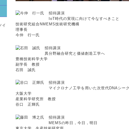
招待講演
IoT時代の実現に向けて今なすべきこと
技術研究組合NMEMS技術研究機構
のツイ
理事長
今仲 行一氏
招待講演
異分野融合研究と価値創造工学へ
豊橋技術科学大学
副学長 教授
石田 誠氏
招待講演
マイクロナノ工学を用いた次世代DNAシー
大阪大学
産業科学研究所 教授
谷口 正輝氏
招待講演
MEMSの昨日，今日，明日
東京大学 生産技術研究所