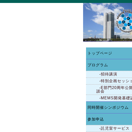
トップページ
プログラム
-招待講演
-特別企画セッシ
-E部門20周年公
談会
-MEMS開発基礎
同時開催シンポジウム
参加申込
-託児室サービス