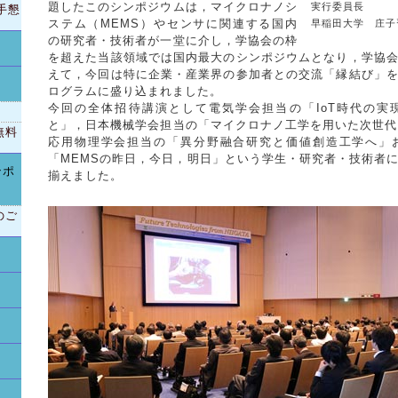
題したこのシンポジウムは，マイクロナノシ
実行委員長
手懇
ステム（MEMS）やセンサに関連する国内
早稲田大学 庄子
の研究者・技術者が一堂に介し，学協会の枠
を超えた当該領域では国内最大のシンポジウムとなり，学協
えて，今回は特に企業・産業界の参加者との交流「縁結び」
ログラムに盛り込まれました。
今回の全体招待講演として電気学会担当の「IoT時代の実
と」，日本機械学会担当の「マイクロナノ工学を用いた次世代
無料
応用物理学会担当の「異分野融合研究と価値創造工学へ」
「MEMSの昨日，今日，明日」という学生・研究者・技術者
ンポ
揃えました。
のご