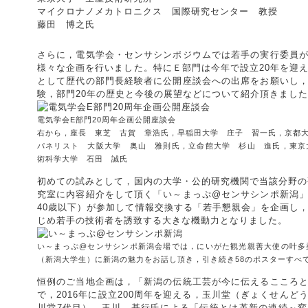
マイクロナノメカトロニクス 国際研究センター 教授
藤田 博之氏
さらに，電気学会・センサシンポジウムでは若手の実行委員
様々な企画を行いました。特にＥ部門は今年で設立20年を迎
として歴代の部門長経験者に公開座談会への出席をお願いし
験，部門20年の歴史と今後の展望などについて紹介頂きまし
電気学会E部門20周年企画公開座談会
右から，座長 東芝 古賀 章浩氏，早稲田大学 庄子 習一氏，京都
パネリスト 大阪大学 奥山 雅則氏，立命館大学 杉山 進氏，東京
術科学大学 石田 誠氏
初めての試みとして，国内の大学・公的研究機関で当該分野の
究室に内容紹介をして頂く「い～まっぷ@センサシンポ新潟
40歳以下）が参加して情報交換する「若手懇親会」を企画し
じめ若手の技術者を誘致する大きな機動力となりました。
い～まっぷ@センサシンポ新潟会場では，にいがた観光親善大使の叶多
（新潟大学生）に新潟の魅力をお話し頂き，引き続き58のポスターすべ
恒例のご当地企画は，「新潟の伝統工芸が今に伝えるこころ
で，2016年に設立200周年を迎える，玉川堂（ぎょくせんど
川堂7代目） 玉川 基行氏による「伝統とは革新の連続～