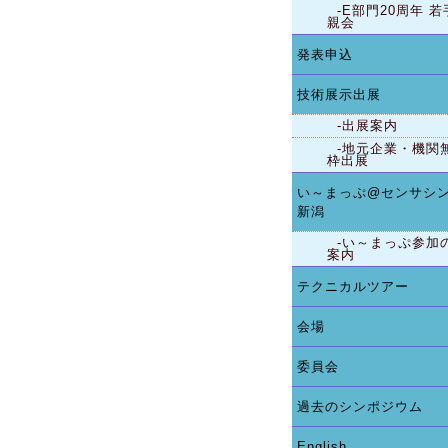
-E部門20周年 若
親会
発表申込
技術展示出展
-出展案内
-地元企業・機関
枠出展
い～まっぷ@センサシ
新潟
-い～まっぷ参加
案内
テクニカルツアー
会場
委員会
過去のシンポジウム
English