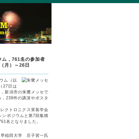
ム，761名の参加者
（月）～26日
ウム（以
（27日は
），新潟市の朱鷺メッセで
，239件の講演やポスタ
エレクトロニクス実装学会
シンポジウムと第7回集積
761名となりました。