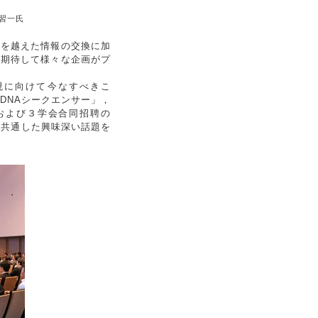
習一氏
会を越えた情報の交換に加
を期待して様々な企画がプ
現に向けて今なすべきこ
DNAシークエンサー」，
および３学会合同招聘の
に共通した興味深い話題を