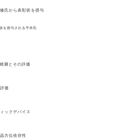
状を授与される平井氏
多層積層とその評価
サ
評価
ィックデバイス
結晶方位依存性