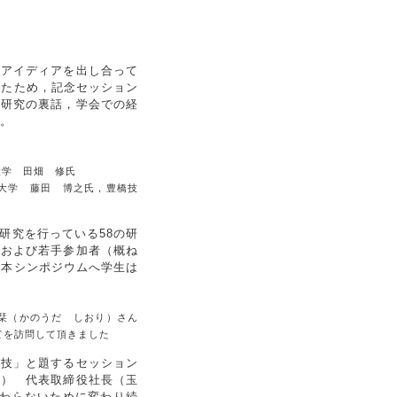
がアイディアを出し合って
えたため，記念セッション
，研究の裏話，学会での経
た。
大学 田畑 修氏
大学 藤田 博之氏，豊橋技
研究を行っている58の研
」および若手参加者（概ね
，本シンポジウムへ学生は
栞（かのうだ しおり）さん
てを訪問して頂きました
と技」と題するセッション
う） 代表取締役社長（玉
変わらないために変わり続