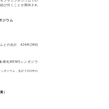
，センサシンポジウムでの
に結び付くことが期待され
ポジウム
の合計 424件(384)
ンポジウム，合計で222件の
る賞）