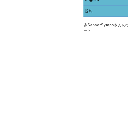
規約
@SensorSympoさん
ート