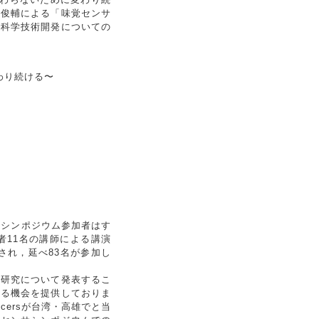
 俊輔による「味覚センサ
で科学技術開発についての
わり続ける〜
サシンポジウム参加者はす
者11名の講師による講演
され，延べ83名が参加し
た研究について発表するこ
きる機会を提供しておりま
ducersが台湾・高雄でと当