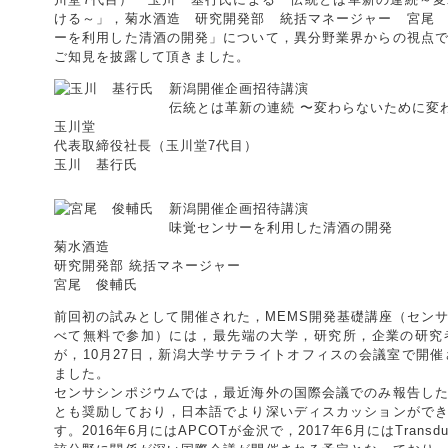
ける～」，菊水酒造 研究開発部 統括マネージャー 宮尾
ーを利用した清酒の開発」について，異分野業界からの視点
ご知見を披露して頂きました。
新潟開催企画招待講演
伝統とは革新の連続 〜変わらないために変
玉川堂
代表取締役社長（玉川堂7代目）
玉川 基行氏
新潟開催企画招待講演
味覚センサーを利用した清酒の開発
菊水酒造
研究開発部 統括マネージャー
宮尾 俊輔氏
前回初の試みとして開催された，MEMS開発基礎講座（セン
べて無料で参加）には，最先端の大学，研究所，企業の研究
が，10月27日，新潟大学サテライトオフィスの会議室で開催
ました。
センサシンポジウムでは，最近海外の国際会議でのみ報告し
とも奨励しており，日本語でより深いディスカッションがで
す。2016年6月にはAPCOTが金沢で，2017年6月にはTrans