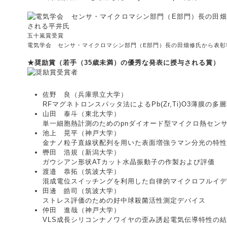
五十嵐賞受賞
電気学会 センサ・マイクロマシン部門（E部門）長の田畑修氏から表彰
★奨励賞（若手（35歳未満）の優秀な発表に授与される賞）
佐野 良（兵庫県立大学）
RFマグネトロンスパッタ法によるPb(Zr,Ti)O3薄膜の
山田 泰斗（東北大学）
単一細胞熱計測のためのpnダイオード型マイクロ熱セン
池上 晃平（神戸大学）
金ナノ粒子直線状配列を用いた表面増強ラマン分光の特性
轡田 浩規（新潟大学）
ガウシアン形状ATカット水晶振動子の作製および評価
渡邉 恭拓（筑波大学）
混成電位スイッチングを利用した自律的マイクロフルイデ
田邊 皓司（筑波大学）
ストレス評価のための好中球殺菌活性測定デバイス
仲田 進哉（神戸大学）
VLS成長シリコンナノワイヤの歪み誘起電気伝導特性の