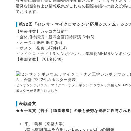
該分野に関係が深い国際会議が開催される予定となっており
活発な議論および情報収集がこれらの国際会議への論文投稿
ております。
第32回「センサ・マイクロマシンと応用システム」シン
【発表件数】カッコ内は前年
・全体招待講演・新潟企画招待講演 6件(5)
・オーラル発表 86件(86)
・ポスター発表 147件(114)
・マイクロ・ナノ工学シンポジウム，集積化MEMSシンポジウムと
【参加者数】 761名(648)
センサシンポジウム，マイクロ・ナノ工学シンポジウム，集積化MEMSシ
ポスターが発表されました
表彰論文
★五十嵐賞（若手（35歳未満）の最も優秀な発表に授与され
平井 義和（京都大学）
3次元微細加工を応用したBody on a Chipの開発