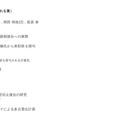
れる賞）
}，岡田 咲枝{2}，萩原 泰
固相接合への展開
状を授与される日暮氏
）
真空封止接合の研究
*
イによる多点電位計測