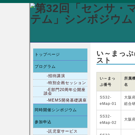
い～まっぷ
トップページ
スト
プログラム
-招待講演
い～まっ
所属
-特別企画セッション
ぷ番号
名
-E部門20周年公開座
談会
SS32-
大阪
-MEMS開発基礎講座
eMap-01
総合
同時開催シンポジウム
SS32-
大阪
参加申込
eMap-02
-託児室サービス