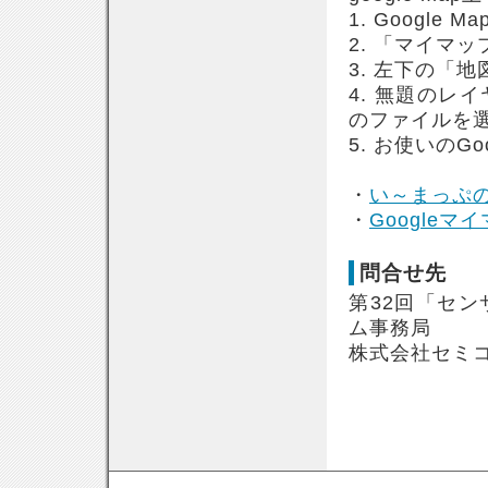
1. Googl
2. 「マイマ
3. 左下の「
4. 無題の
のファイルを
5. お使いのG
・
い～まっぷ
・
Googleマ
問合せ先
第32回「セ
ム事務局
株式会社セミ