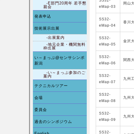
SS32-
-E部門20周年 若手懇
岡山
親会
eMap-03
発表申込
SS32-
香川
eMap-04
技術展示出展
-出展案内
SS32-
金沢
-地元企業・機関無料
eMap-05
枠出展
SS32-
い～まっぷ@センサシンポ
関西
新潟
eMap-06
-い～まっぷ参加のご
SS32-
案内
九州
eMap-07
テクニカルツアー
SS32-
会場
九州
eMap-08
委員会
SS32-
九州
eMap-09
過去のシンポジウム
SS32-
English