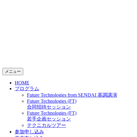
コ
ン
テ
ン
ツ
へ
ス
キ
ッ
プ
メニュー
HOME
プログラム
Future Technologies from SENDAI 基調講演
Future Technologies (FT)
合同招待セッション
Future Technologies (FT)
若手企画セッション
テクニカルツアー
参加申し込み